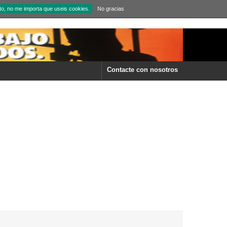
to, no me importa que useis cookies.
No gracias
Contacte con nosotros