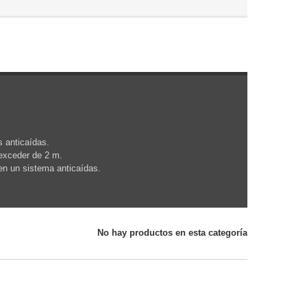
 anticaídas.
 exceder de 2 m.
en un sistema anticaídas.
No hay productos en esta categoría