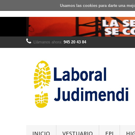
Usamos las
cookies
para darte una mejo
Llámanos ahora:
945 20 43 84
INICIO
VESTUARIO
EPI
HI