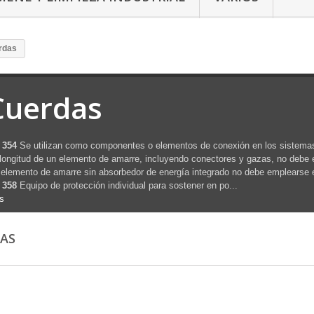
rdas
Cuerdas
 354
Se utilizan como componentes o elementos de conexión en los sistemas
longitud de un elemento de amarre, incluyendo conectores y gazas, no debe
elemento de amarre sin absorbedor de energía integrado no debe emplearse 
 358
Equipo de protección individual para sostener en po...
s
DAS