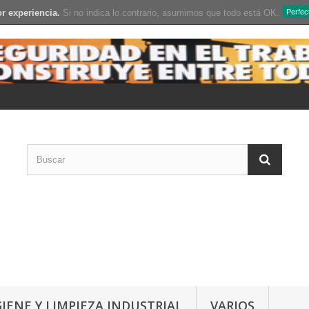
r experiencia.
Si no indica lo contrario, asumimos que todo está OK.
Perfec
GIENE Y LIMPIEZA INDUSTRIAL
VARIOS