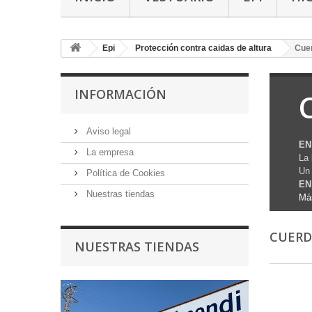
Epi
Protección contra caidas de altura
Cue
INFORMACIÓN
Aviso legal
EN
La empresa
La 
Un 
Política de Cookies
EN
Nuestras tiendas
Má
CUER
NUESTRAS TIENDAS