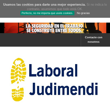
Usamos las
cookies
para darte una mejor experiencia.
Si no indica lo
contrario, asumimos que todo está OK.
Perfecto, no me importa que useis cookies.
No gracias
Contacte con
nosotros