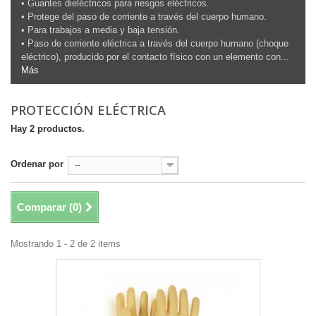
• Guantes dieléctricos para riesgos eléctricos.
• Protege del paso de corriente a través del cuerpo humano.
• Para trabajos a media y baja tensión.
• Paso de corriente eléctrica a través del cuerpo humano (choque
eléctrico), producido por el contacto físico con un elemento con...
Más
PROTECCIÓN ELÉCTRICA
Hay 2 productos.
Ordenar por
--
Comparar (
0
)
Mostrando 1 - 2 de 2 items