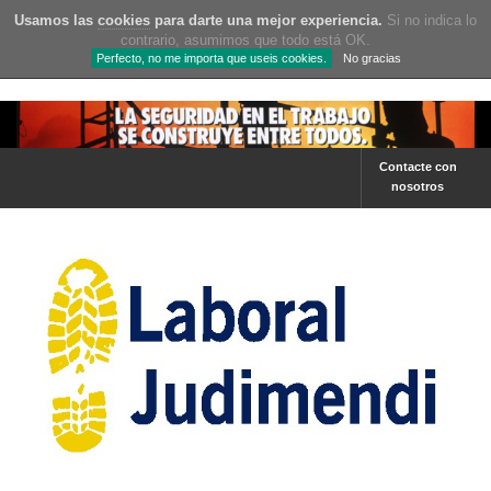
Usamos las
cookies
para darte una mejor experiencia.
Si no indica lo
contrario, asumimos que todo está OK.
Perfecto, no me importa que useis cookies.
No gracias
Contacte con
nosotros