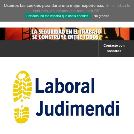
Usamos las
cookies
para darte una mejor experiencia.
Si no indica lo
contrario, asumimos que todo está OK.
Perfecto, no me importa que useis cookies.
No gracias
Contacte con
nosotros