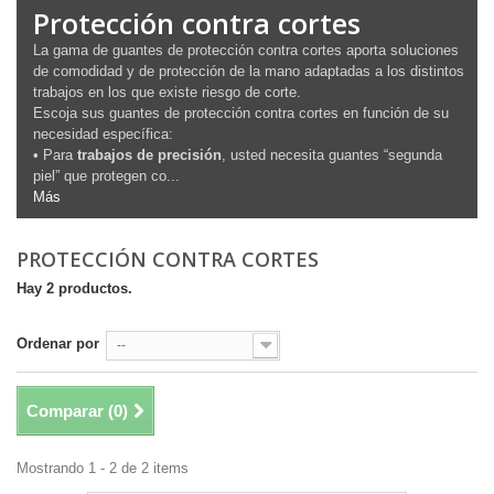
Protección contra cortes
La gama de guantes de protección contra cortes aporta soluciones
de comodidad y de protección de la mano adaptadas a los distintos
trabajos en los que existe riesgo de corte.
Escoja sus guantes de protección contra cortes en función de su
necesidad específica:
• Para
trabajos de precisión
, usted necesita guantes “segunda
piel” que protegen co...
Más
PROTECCIÓN CONTRA CORTES
Hay 2 productos.
Ordenar por
--
Comparar (
0
)
Mostrando 1 - 2 de 2 items