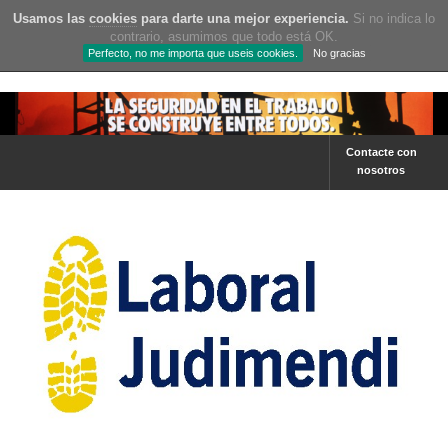
Usamos las
cookies
para darte una mejor experiencia.
Si no indica lo
contrario, asumimos que todo está OK.
Perfecto, no me importa que useis cookies.
No gracias
Contacte con
nosotros